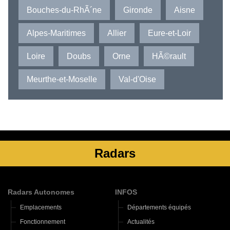
Bouches-du-RhÃ´ne
Gironde
Aisne
Alpes-Maritimes
Allier
Eure-et-Loir
Loire
Doubs
Orne
HÃ©rault
Meurthe-et-Moselle
Val-d'Oise
Radars
Radars Autonomes
INFOS
Emplacements
Départements équipés
Fonctionnement
Actualités