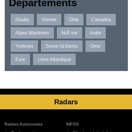
Départements
Doubs
Vienne
Oise
Calvados
Alpes-Maritimes
NiÃ¨vre
Aube
Yvelines
Seine-St-Denis
Orne
Eure
Loire-Atlantique
Radars
Radars Autonomes
INFOS