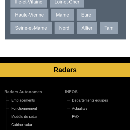
Ille-et-Vilaine
Loir-et-Cher
Haute-Vienne
Marne
Eure
Seine-et-Marne
Nord
Allier
Tarn
Radars
Radars Autonomes
INFOS
Emplacements
Départements équipés
Fonctionnement
Actualités
Modèle de radar
FAQ
Cabine radar