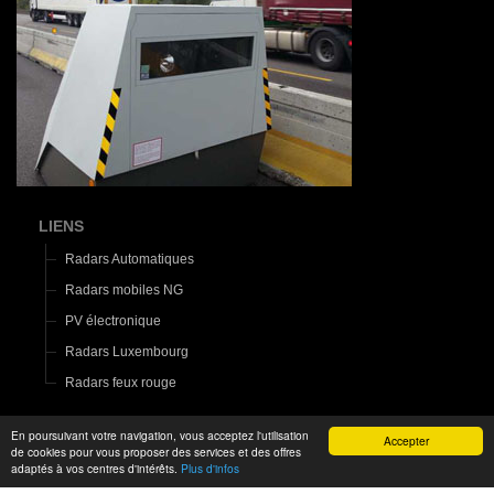
LIENS
Radars Automatiques
Radars mobiles NG
PV électronique
Radars Luxembourg
Radars feux rouge
En poursuivant votre navigation, vous acceptez l'utilisation
Accepter
de cookies pour vous proposer des services et des offres
adaptés à vos centres d'intérêts.
Plus d'infos
2015-2016 ©
Le Monde d'Aza
|
Mentions légales