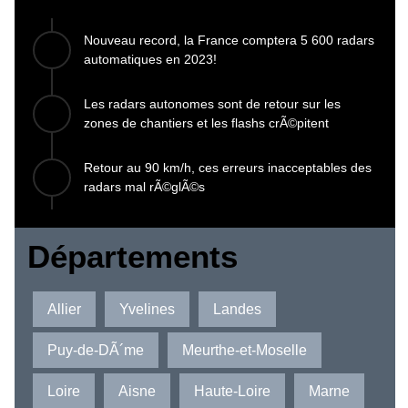
Nouveau record, la France comptera 5 600 radars
automatiques en 2023!
Les radars autonomes sont de retour sur les
zones de chantiers et les flashs crÃ©pitent
Retour au 90 km/h, ces erreurs inacceptables des
radars mal rÃ©glÃ©s
Départements
Allier
Yvelines
Landes
Puy-de-DÃ´me
Meurthe-et-Moselle
Loire
Aisne
Haute-Loire
Marne