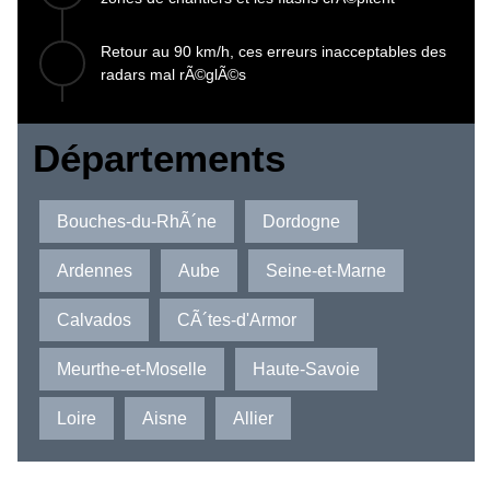
Retour au 90 km/h, ces erreurs inacceptables des
radars mal rÃ©glÃ©s
Départements
Bouches-du-RhÃ´ne
Dordogne
Ardennes
Aube
Seine-et-Marne
Calvados
CÃ´tes-d'Armor
Meurthe-et-Moselle
Haute-Savoie
Loire
Aisne
Allier