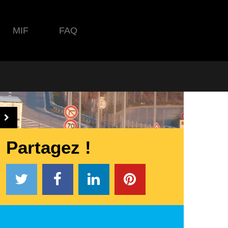
MIF
FAQ
Partagez !