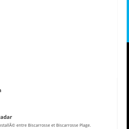
n
radar
stallÃ© entre Biscarrosse et Biscarrosse Plage.