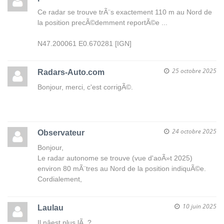
Ce radar se trouve trÃ¨s exactement 110 m au Nord de
la position precÃ©demment reportÃ©e ...
N47.200061 E0.670281 [IGN]
25 octobre 2025
Radars-Auto.com
Bonjour, merci, c'est corrigÃ©.
24 octobre 2025
Observateur
Bonjour,
Le radar autonome se trouve (vue d'aoÃ»t 2025)
environ 80 mÃ¨tres au Nord de la position indiquÃ©e.
Cordialement,
10 juin 2025
Laulau
Il nâest plus lÃ ?