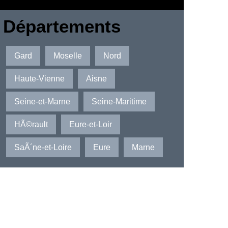
Départements
Gard
Moselle
Nord
Haute-Vienne
Aisne
Seine-et-Marne
Seine-Maritime
HÃ©rault
Eure-et-Loir
SaÃ´ne-et-Loire
Eure
Marne