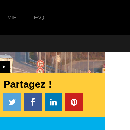
MIF
FAQ
Partagez !