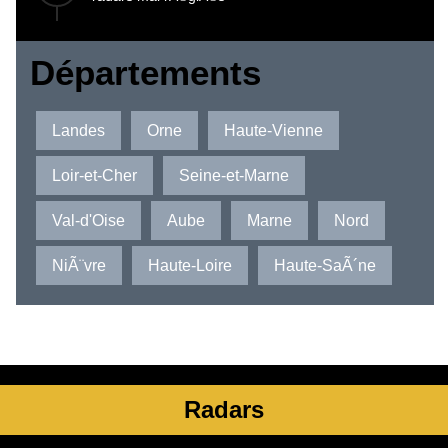
Départements
Landes
Orne
Haute-Vienne
Loir-et-Cher
Seine-et-Marne
Val-d'Oise
Aube
Marne
Nord
NiÃ¨vre
Haute-Loire
Haute-SaÃ´ne
Radars